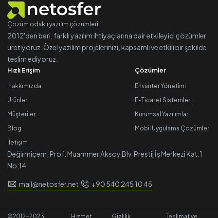
Çözüm odaklı yazılım çözümleri
2012'den beri, farklı yazılım ihtiyaçlarına dair etkileyici çözümler
üretiyoruz. Özel yazılım projelerinizi, kapsamlı ve etkili bir şekilde
teslim ediyoruz.
Hızlı Erişim
Çözümler
Hakkımızda
Envanter Yönetimi
Ürünler
E-Ticaret Sistemleri
Müşteriler
Kurumsal Yazılımlar
Blog
Mobil Uygulama Çözümleri
İletişim
Değirmiçem, Prof. Muammer Aksoy Blv. Prestij İş Merkezi Kat:1
No:14
mail@netosfer.net
+90 540 245 10 45
©2012-2023
Hizmet
Gizlilik
Teslimat ve