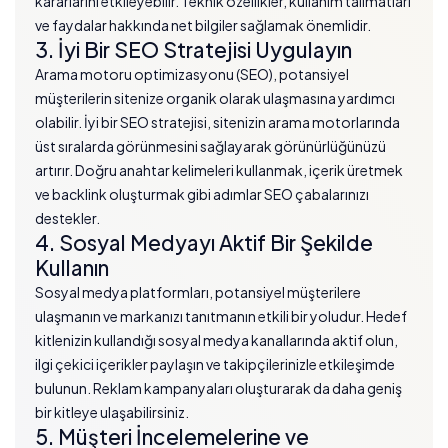
kararlarını etkileyebilir. Teknik özellikler, kullanım talimatları
ve faydalar hakkında net bilgiler sağlamak önemlidir.
3. İyi Bir SEO Stratejisi Uygulayın
Arama motoru optimizasyonu (SEO), potansiyel
müşterilerin sitenize organik olarak ulaşmasına yardımcı
olabilir. İyi bir SEO stratejisi, sitenizin arama motorlarında
üst sıralarda görünmesini sağlayarak görünürlüğünüzü
artırır. Doğru anahtar kelimeleri kullanmak, içerik üretmek
ve backlink oluşturmak gibi adımlar SEO çabalarınızı
destekler.
4. Sosyal Medyayı Aktif Bir Şekilde
Kullanın
Sosyal medya platformları, potansiyel müşterilere
ulaşmanın ve markanızı tanıtmanın etkili bir yoludur. Hedef
kitlenizin kullandığı sosyal medya kanallarında aktif olun,
ilgi çekici içerikler paylaşın ve takipçilerinizle etkileşimde
bulunun. Reklam kampanyaları oluşturarak da daha geniş
bir kitleye ulaşabilirsiniz.
5. Müşteri İncelemelerine ve