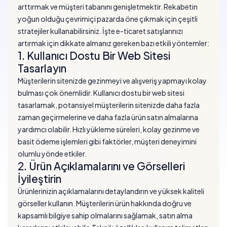
arttırmak ve müşteri tabanını genişletmektir. Rekabetin
yoğun olduğu çevrimiçi pazarda öne çıkmak için çeşitli
stratejiler kullanabilirsiniz. İşte e-ticaret satışlarınızı
artırmak için dikkate almanız gereken bazı etkili yöntemler:
1. Kullanıcı Dostu Bir Web Sitesi
Tasarlayın
Müşterilerin sitenizde gezinmeyi ve alışveriş yapmayı kolay
bulması çok önemlidir. Kullanıcı dostu bir web sitesi
tasarlamak, potansiyel müşterilerin sitenizde daha fazla
zaman geçirmelerine ve daha fazla ürün satın almalarına
yardımcı olabilir. Hızlı yükleme süreleri, kolay gezinme ve
basit ödeme işlemleri gibi faktörler, müşteri deneyimini
olumlu yönde etkiler.
2. Ürün Açıklamalarını ve Görselleri
İyileştirin
Ürünlerinizin açıklamalarını detaylandırın ve yüksek kaliteli
görseller kullanın. Müşterilerin ürün hakkında doğru ve
kapsamlı bilgiye sahip olmalarını sağlamak, satın alma